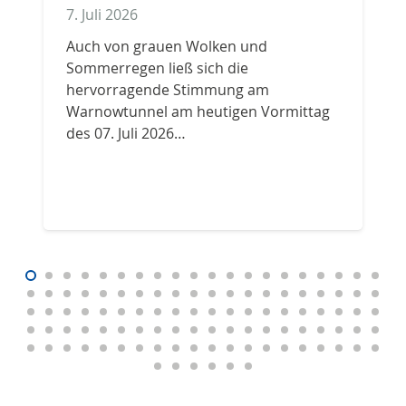
7. Juli 2026
1
Auch von grauen Wolken und
S
Sommerregen ließ sich die
a
hervorragende Stimmung am
d
Warnowtunnel am heutigen Vormittag
P
des 07. Juli 2026…