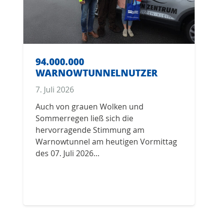
94.000.000
WARNOWTUNNELNUTZER
7. Juli 2026
1
Auch von grauen Wolken und
S
Sommerregen ließ sich die
a
hervorragende Stimmung am
d
Warnowtunnel am heutigen Vormittag
P
des 07. Juli 2026…