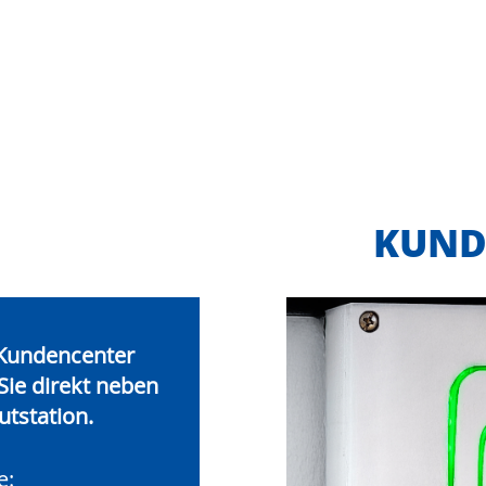
KUND
Kundencenter
Sie direkt
neben
tstation.
e: