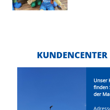
KUNDENCENTER
Unser 
finden 
der Mau
Adress