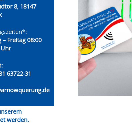
dtor 8, 18147
k
gszeiten*:
– Freitag 08:00
 Uhr
t:
81 63722-31
warnowquerung.de
 unserem
tet werden.